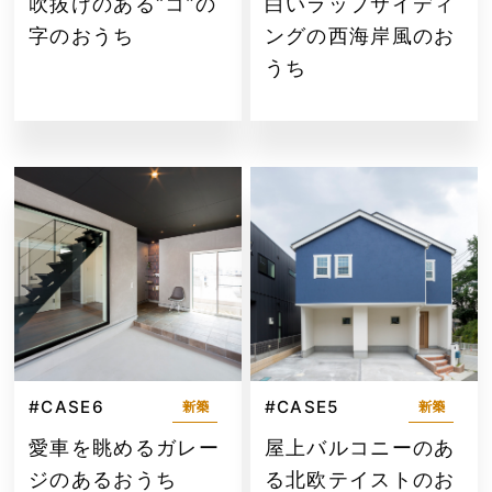
吹抜けのある“コ”の
白いラップサイディ
字のおうち
ングの西海岸風のお
うち
#CASE6
#CASE5
新築
新築
愛車を眺めるガレー
屋上バルコニーのあ
ジのあるおうち
る北欧テイストのお