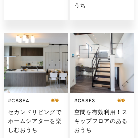
うち
#CASE4
#CASE3
新築
新築
セカンドリビングで
空間を有効利用！ス
ホームシアターを楽
キップフロアのある
しむおうち
おうち