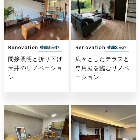
Renovation CASE4
Renovation CASE3
中古リノベ
中古リノベ
間接照明と折り下げ
広々としたテラスと
天井のリノベーショ
専用庭を臨むリノベ
ン
ーション