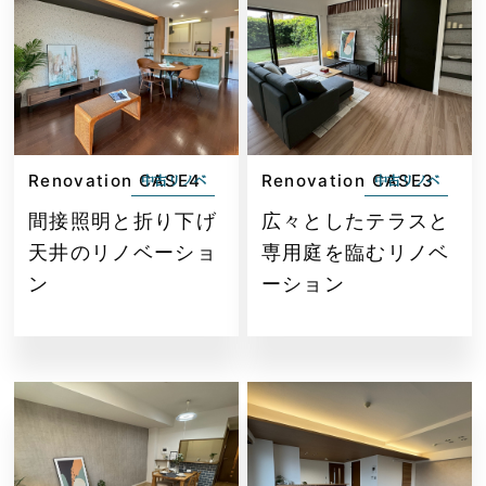
Renovation CASE4
Renovation CASE3
中古リノベ
中古リノベ
間接照明と折り下げ
広々としたテラスと
天井のリノベーショ
専用庭を臨むリノベ
ン
ーション