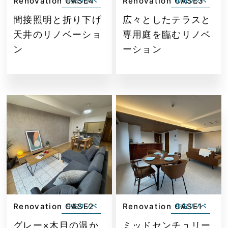
Renovation CASE4
Renovation CASE3
中古リノベ
中古リノベ
間接照明と折り下げ
広々としたテラスと
天井のリノベーショ
専用庭を臨むリノベ
ン
ーション
Renovation CASE2
Renovation CASE1
中古リノベ
中古リノベ
グレー×木目の温か
ミッドセンチュリー