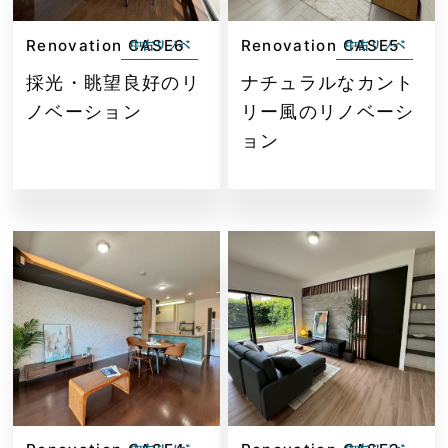
Renovation CASE6
Renovation CASE5
中古リノベ
中古リノベ
採光・眺望良好のリ
ナチュラルなカント
ノベーション
リー風のリノベーシ
ョン